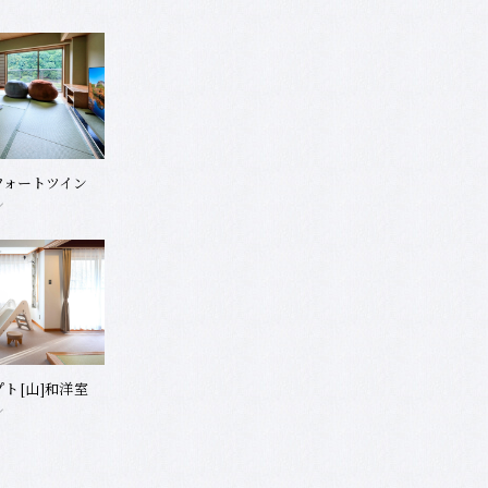
フォートツイン
ト[山]和洋室