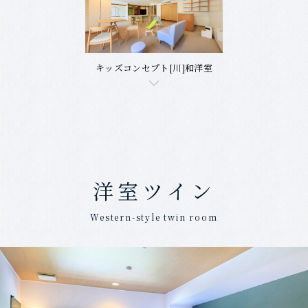
キッズコンセプト[川]和洋室
洋室ツイン
Western-style twin room