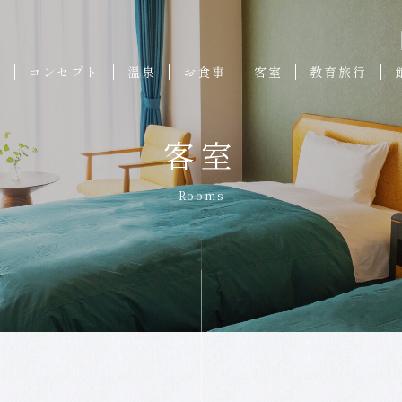
ろ
コンセプト
温泉
お食事
客室
教育旅行
客室
Rooms