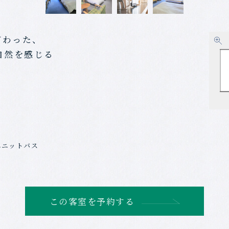
だわった、
自然を感じる
ユニットバス
この客室を予約する