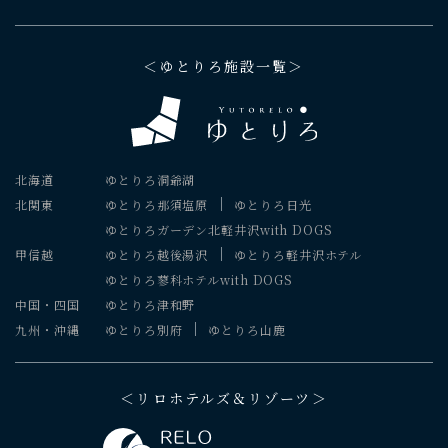
＜ゆとりろ施設一覧＞
北海道
ゆとりろ洞爺湖
北関東
ゆとりろ那須塩原
ゆとりろ日光
ゆとりろガーデン北軽井沢with DOGS
甲信越
ゆとりろ越後湯沢
ゆとりろ軽井沢ホテル
ゆとりろ蓼科ホテルwith DOGS
中国・四国
ゆとりろ津和野
九州・沖縄
ゆとりろ別府
ゆとりろ山鹿
＜リロホテルズ＆リゾーツ＞