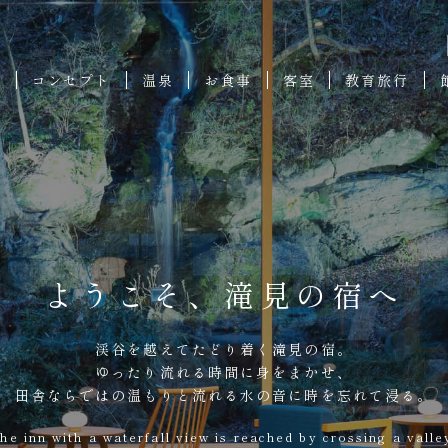
ろ
コンセプト
温泉
お食事
客室
教育旅行
ようこそ、滝見の宿へ
渓谷を越えてたどり着く滝見の宿。
ゆったり流れる時間に身をまかせ、
田舎ならではの温もりと流れる水の音に時を忘れて浸る。
he inn with a waterfall view is reached by crossing a valle