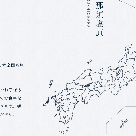
o)日本全国を旅
やお子様も
のお食事な
ります。栃
ださい。