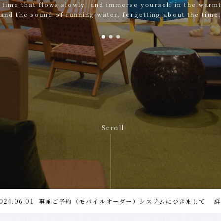
 time that flows slowly, and immerse yourself in the warm
and the sound of running water, forgetting about the time.
Scroll
026.06.04
025.08.27
024.06.01
天空貸切露天風呂営業終了のお知らせ
【重要なお知らせ】食物アレルギー対応変更のご案内
事前ご予約（モバイルオーダー）システムにつきまして
詳
詳
詳