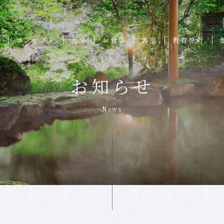
ろ
コンセプト
温泉
お食事
客室
教育旅行
お知らせ
News